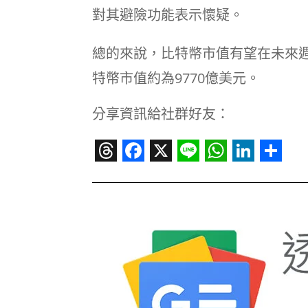
對其避險功能表示懷疑。
總的來說，比特幣市值有望在未來週內突
特幣市值約為9770億美元。
分享資訊給社群好友：
Threads
Facebook
X
Line
WhatsAp
Linked
Sha