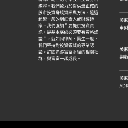
媒體。我們致力於提供最正確的
股市投資賺錢資訊與方法，遠遠
超越一般的網紅素人或財經磚
美
家。
我們強調＂要提供投資資
車
訊，最基本底線必須要有資格認
證＂，就如同律師、醫生一般，
我們堅持對投資領域的專業認
美
證。
訂閱追蹤富富財經的相關社
樂
群，與富富一起成長。
美
AD