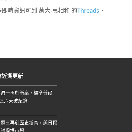
即時資訊可到 萬大-萬相和 的
Threads
、
富近期更新
股週一再創新高，標準普爾
0連六天破紀錄
股週三再創歷史新高，美日貿
協議提振市場