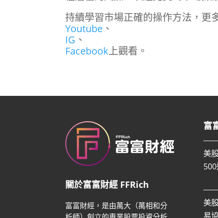
持續學習市場正確的操作方法，更多
Youtube
、
IG
、
Facebook
上觀看。
富
美
50
關於富富財經 FFRich
美
富富財經，是由萬大（萬相和分
易
析師）創立的專業股票投資分析