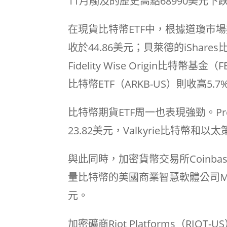
11月觸及的歷史高點68990美元下跌
在現貨比特幣ETF中，根據道瓊市場數
收於44.86美元；貝萊德的iShares
Fidelity Wise Origin比特幣基金
比特幣ETF（ARKB-US）則收高5.7
比特幣期貨ETF周一也表現強勁。ProS
23.82美元，Valkyrie比特幣和以太
與此同時，加密貨幣交易所Coinbase
量比特幣的美國商業智慧軟體公司MicroS
元。
加密礦商Riot Platforms（RIOT-U