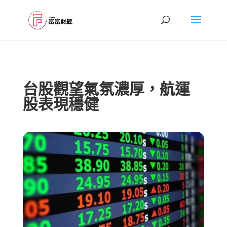
台股觀望氣氛濃厚，航運
股表現穩健