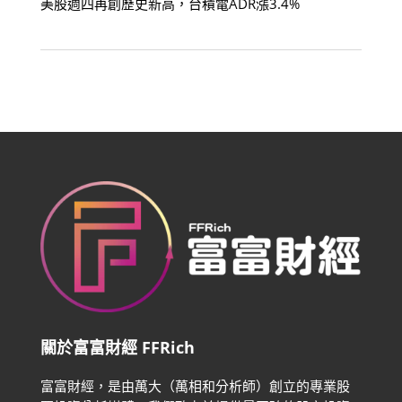
美股週四再創歷史新高，台積電ADR漲3.4%
關於富富財經 FFRich
富富財經，是由萬大（萬相和分析師）創立的專業股