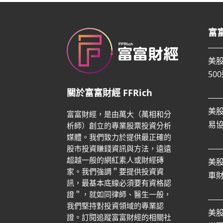
富
美
50
關於富富財經 FFRich
美
富富財經，是由萬大（萬相和分
易
析師）創立的專業股票投資分析
媒體。我們致力於提供最正確的
股市投資賺錢資訊與方法，遠遠
超越一般的網紅素人或財經磚
美
家。
我們強調＂要提供投資資
車
訊，最基本底線必須要有資格認
證＂，就如同律師、醫生一般，
我們堅持對投資領域的專業認
美
證。
訂閱追蹤富富財經的相關社