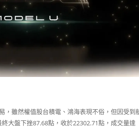
交易，雖然權值股台積電、鴻海表現不俗，但因受到
盤下挫87.68點，收於22302.71點，成交量達