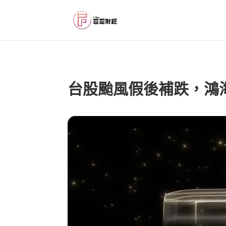
台股颱風假後補跌，鴻