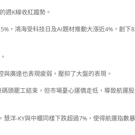
周的週K線收紅趨勢。
5%，鴻海受科技日及AI題材推動大漲近4%，創下
%。
投控與廣達也表現疲弱，壓抑了大盤的表現。
東碼頭罷工結束，但市場憂心運價走低，導致航運股
，慧洋-KY與中櫃同樣下跌超過7%，使得航運指數