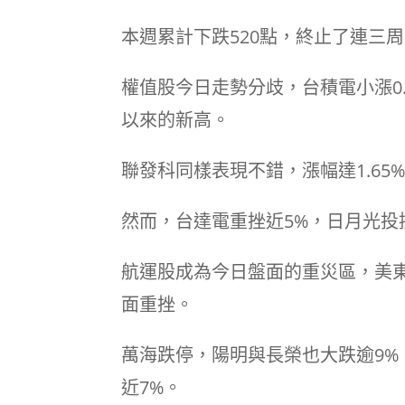
本週累計下跌520點，終止了連三
權值股今日走勢分歧，台積電小漲0.
以來的新高。
聯發科同樣表現不錯，漲幅達1.65
然而，台達電重挫近5%，日月光
航運股成為今日盤面的重災區，美
面重挫。
萬海跌停，陽明與長榮也大跌逾9%
近7%。