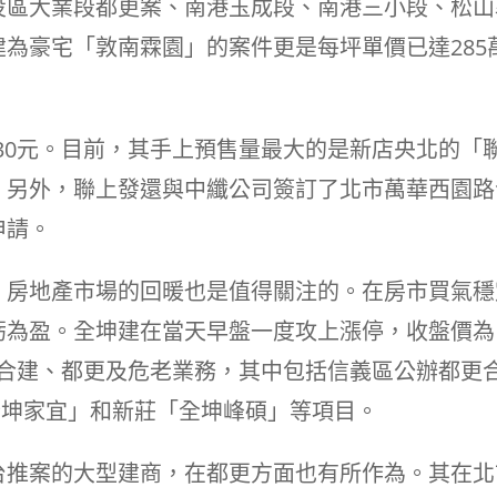
投區大業段都更案、南港玉成段、南港三小段、松山
為豪宅「敦南霖園」的案件更是每坪單價已達285
.30元。目前，其手上預售量最大的是新店央北的「
。另外，聯上發還與中纖公司簽訂了北市萬華西園路
申請。
，房地產市場的回暖也是值得關注的。在房市買氣穩
虧為盈。全坤建在當天早盤一度攻上漲停，收盤價為
灣的合建、都更及危老業務，其中包括信義區公辦都更
「全坤家宜」和新莊「全坤峰碩」等項目。
台推案的大型建商，在都更方面也有所作為。其在北