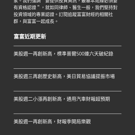
家。
我們強調＂要提供投資資訊，最基本底線必須要
有資格認證＂，就如同律師、醫生一般，我們堅持對
投資領域的專業認證。
訂閱追蹤富富財經的相關社
群，與富富一起成長。
富富近期更新
美股週一再創新高，標準普爾500連六天破紀錄
美股週三再創歷史新高，美日貿易協議提振市場
美股週二小漲再創新高，通用汽車財報超預期
美股週一再創新高，財報季開局樂觀