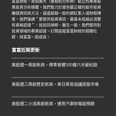
富富財經，是由萬大（萬相和分析師）創立的專業股
票投資分析媒體。我們致力於提供最正確的股市投資
賺錢資訊與方法，遠遠超越一般的網紅素人或財經磚
家。
我們強調＂要提供投資資訊，最基本底線必須要
有資格認證＂，就如同律師、醫生一般，我們堅持對
投資領域的專業認證。
訂閱追蹤富富財經的相關社
群，與富富一起成長。
富富近期更新
美股週一再創新高，標準普爾500連六天破紀錄
美股週三再創歷史新高，美日貿易協議提振市場
美股週二小漲再創新高，通用汽車財報超預期