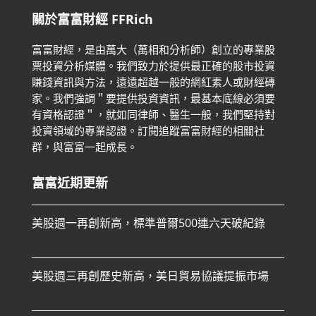
關於富富財經 FFRich
富富財經，是由萬大（萬相和分析師）創立的專業股
票投資分析媒體。我們致力於提供最正確的股市投資
賺錢資訊與方法，遠遠超越一般的網紅素人或財經磚
家。
我們強調＂要提供投資資訊，最基本底線必須要
有資格認證＂，就如同律師、醫生一般，我們堅持對
投資領域的專業認證。
訂閱追蹤富富財經的相關社
群，與富富一起成長。
富富近期更新
美股週一再創新高，標準普爾500連六天破紀錄
美股週三再創歷史新高，美日貿易協議提振市場