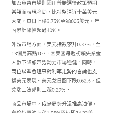
加密貨幣市場則因川普勝選後政策預期
樂觀而表現強勁，比特幣逼近十萬美元
大關，單日上漲3.75%至98005美元，年
內累計漲幅超過40%。
外匯市場方面，美元指數攀升0.37%，至
13個月高點107，因美國每週初領失業金
人數下降顯示勞動力市場穩健。同時，
兩位聯準會理事對利率走勢的言論也支
撐美元表現。美元兌日圓下跌0.62%，但
兌瑞士法郎則上漲0.29%。
商品市場中，俄烏局勢升溫推高油價，
布倫特原油上漲1.95%至每桶74.23美