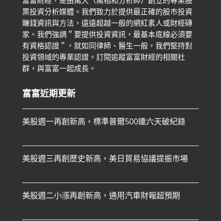
票投資分析媒體。我們致力於提供最正確的股市投資
賺錢資訊與方法，遠遠超越一般的網紅素人或財經磚
家。
我們強調＂要提供投資資訊，最基本底線必須要
有資格認證＂，就如同律師、醫生一般，我們堅持對
投資領域的專業認證。
訂閱追蹤富富財經的相關社
群，與富富一起成長。
富富近期更新
美股週一再創新高，標準普爾500連六天破紀錄
美股週三再創歷史新高，美日貿易協議提振市場
美股週二小漲再創新高，通用汽車財報超預期