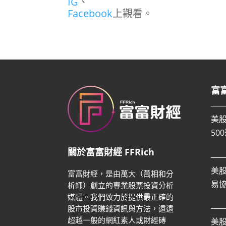
IG
、
Facebook
上觀看。
富
美
50
關於富富財經 FFRich
美
富富財經，是由萬大（萬相和分
易
析師）創立的專業股票投資分析
媒體。我們致力於提供最正確的
股市投資賺錢資訊與方法，遠遠
超越一般的網紅素人或財經磚
美