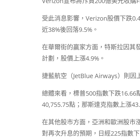
Verizon宣布將斥資200億美元收購Fr
受此消息影響，Verizon股價下跌0.4%
近38%後回落9.5%。
在華爾街的贏家方面，特斯拉因其
計劃，股價上漲4.9%。
捷藍航空（JetBlue Airways
總體來看，標普500指數下跌16.66點
40,755.75點；那斯達克指數上漲43.
在其他股市方面，亞洲和歐洲股市
對再次升息的預期，日經225指數下跌