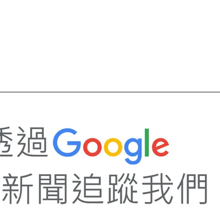
p
In
re