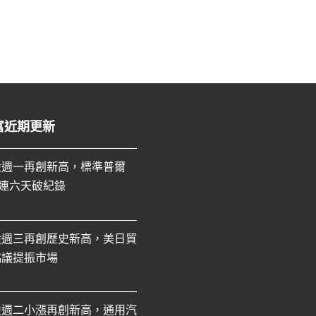
富近期更新
股週一再創新高，標準普爾
0連六天破紀錄
股週三再創歷史新高，美日貿
協議提振市場
股週二小漲再創新高，通用汽