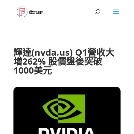
輝達(nvda.us) Q1營收大
增262% 股價盤後突破
1000美元