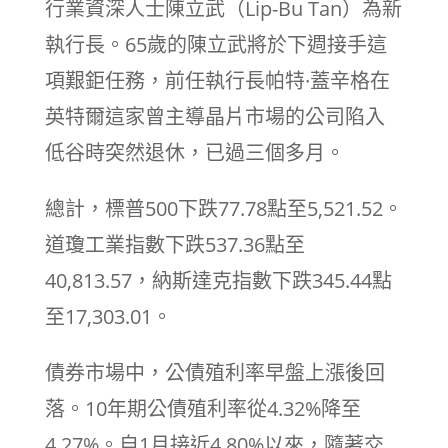
行業資深人士陳立武（Lip-Bu Tan）為新
執行長。65歲的陳立武將於下週接手這
項艱鉅任務，前任執行長帕特·蓋辛格在
英特爾這家曾主導晶片市場的公司陷入
低谷時突然退休，已過三個多月。
總計，標普500下跌77.78點至5,521.52。
道瓊工業指數下跌537.36點至
40,813.57，納斯達克指數下跌345.44點
至17,303.01。
債券市場中，公債殖利率早盤上漲後回
落。10年期公債殖利率從4.32%降至
4.27%。自1月接近4.80%以來，隨著交