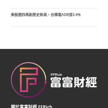
美股週四再創歷史新高，台積電ADR漲3.4%
關於富富財經 FFRich