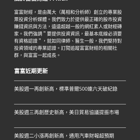
富富財經，是由萬大（萬相和分析師）創立的專業股
票投資分析媒體。我們致力於提供最正確的股市投資
賺錢資訊與方法，遠遠超越一般的網紅素人或財經磚
家。
我們強調＂要提供投資資訊，最基本底線必須要
有資格認證＂，就如同律師、醫生一般，我們堅持對
投資領域的專業認證。
訂閱追蹤富富財經的相關社
群，與富富一起成長。
富富近期更新
美股週一再創新高，標準普爾500連六天破紀錄
美股週三再創歷史新高，美日貿易協議提振市場
美股週二小漲再創新高，通用汽車財報超預期