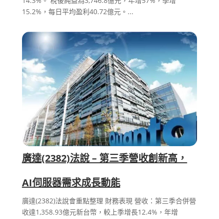
14.3%。 稅後純益為3,746.8億元，年增57%，季增
15.2%，每日平均盈利40.72億元。...
廣達(2382)法說 – 第三季營收創新高，
AI伺服器需求成長動能
廣達(2382)法說會重點整理 財務表現 營收：第三季合併營
收達1,358.93億元新台幣，較上季增長12.4%，年增