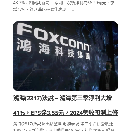
48.7%，創同期新高。 淨利：稅後淨利為66.29億元，季
增47%，為八季以來最佳表現。...
鴻海(2317)法說 – 鴻海第三季淨利大增
41%，EPS達3.55元，2024營收預測上修
鴻海(2317)法說會重點整理 財務表現 第三季合併營收達
1.855兆元新台幣，較上季增長19.6%，年增20%。 歸屬