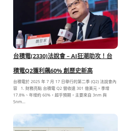
台積電(2330)法說會 – AI狂潮助攻！台
積電Q2獲利飆60% 創歷史新高
台積電於 2025 年 7 月 17 日舉行的第二季 (Q2) 法說會內
容 1. 財務亮點 台積電 Q2 營收達 301 億美元，季增
17.8%、年增約 60%，超乎預期，主要來自 3nm 與
5nm...