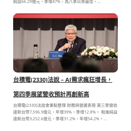
純益66.29億元，季增47%，為八季以來最佳。...
台積電(2330)法說 – AI需求瘋狂增長，
第四季展望營收預計再創新高
台積電(2330)法說會重點整理 財務與營運表現 第三季營收
達新台幣7,596.9億元，年增39%，季增12.8%。 稅後純益
達新台幣3,252.6億元，季增31.2%，年增54.2%。...