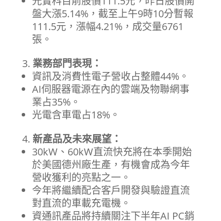
光寶科目前股價111.5元，昨日股價開
盤大漲5.14%，截至上午9時10分暫報
111.5元，漲幅4.21%，成交量6761
張。
業務部門表現：
資訊及消費性電子營收占整體44%。
AI伺服器電源在內的雲端及物聯網事
業占35%。
光電含車電占18%。
新產品及未來展望：
30kW、60kW直流快充將在本季開始
於美國德州廠生產，有機會成為今年
營收獲利的亮點之一。
今年將繼續配合客戶開發與驗證直流
對直流的車載充電機。
資通訊產品將持續關注下半年AI PC銷