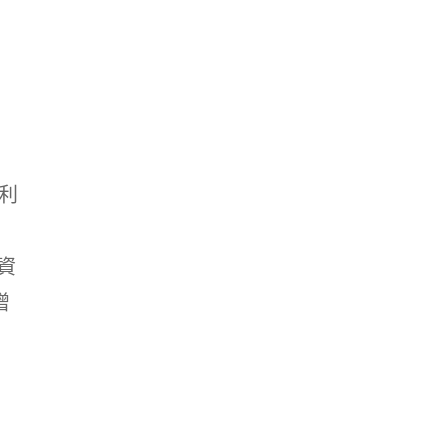
利
資
增