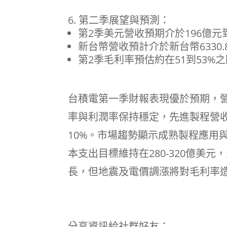
第二季展望與預測：
第2季美元營收預期介於196億元到
新台幣營收預計介於新台幣6330.8
第2季毛利率預估約在51到53%之
台積電第一季財報表現優於預期，
率與利潤率保持穩定，先進製程營
10%。市場趨勢顯示成熟製程應用
本支出目標維持在280-320億美
長，但地震及電價調漲將對毛利率造
分享資訊給社群好友：