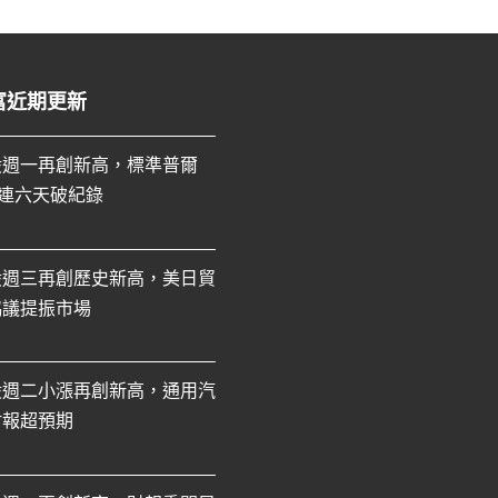
富近期更新
股週一再創新高，標準普爾
0連六天破紀錄
股週三再創歷史新高，美日貿
協議提振市場
股週二小漲再創新高，通用汽
財報超預期