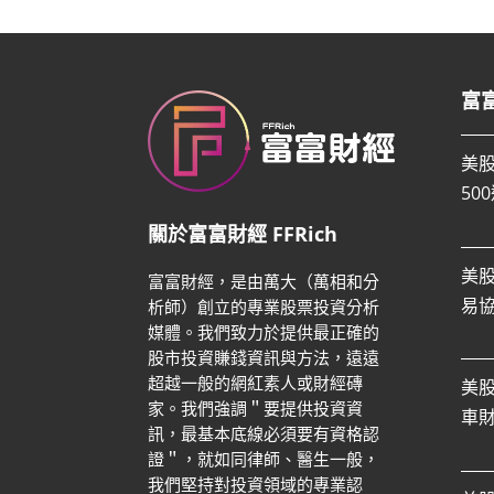
富
美
50
關於富富財經 FFRich
美
富富財經，是由萬大（萬相和分
易
析師）創立的專業股票投資分析
媒體。我們致力於提供最正確的
股市投資賺錢資訊與方法，遠遠
超越一般的網紅素人或財經磚
美
家。
我們強調＂要提供投資資
車
訊，最基本底線必須要有資格認
證＂，就如同律師、醫生一般，
我們堅持對投資領域的專業認