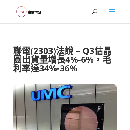
聯電(2303)法說 – Q3估晶
圓出貨量增長4%-6%，毛
利率達34%-36%